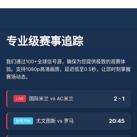
专业级赛事追踪
我们通过100+全球信号源，确保为您提供极致的观赛体
验。支持1080p高清画质，延迟低至0.5秒，让您时刻掌握
赛场动态。
2 - 1
国际米兰 vs AC米兰
LIVE
20:45
尤文图斯 vs 罗马
即将开始