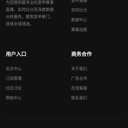
意甲直播
为您提供最专业的意甲赛事
直播、实时比分及深度数据
实时比分
分析服务。聚焦意甲豪门，
数据中心
连接全球球迷。
赛事战报
用户入口
商务合作
会员中心
关于我们
订阅管理
广告合作
社区讨论
在线客服
帮助中心
联系我们