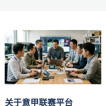
关于意甲联赛平台