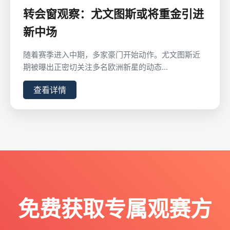
转会窗观察：尤文图斯或将重金引进
新中场
随着赛季进入中期，多家豪门开始动作。尤文图斯近
期被曝出正密切关注多名欧洲新星的动态...
查看详情
免费获取专属观赛方