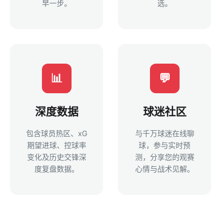
早一步。
选。
📊
💬
深度数据
球迷社区
包含球员热区、xG
与千万球迷在线聊
期望进球、控球率
球，参与实时预
变化及历史交锋深
测，分享您的观赛
度复盘数据。
心情与战术见解。