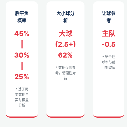
7.2 /
胜平负
大小球分
让球参
10
概率
析
考
比
45%
大球
主队
赛
|
(2.5+)
-0.5
精
30%
62%
彩
* 结合控
球率与射
程
|
* 数据仅供参
门期望值
度
考，请理性对
25%
待
9.2 /
* 基于历
10
史数据与
发
实时模型
送
分析