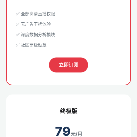
✅ 全部高清直播权限
✅ 无广告干扰体验
✅ 深度数据分析模块
✅ 社区高级勋章
立即订阅
终极版
79
元/月