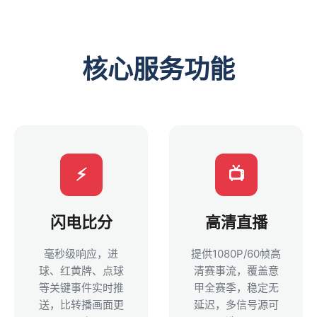
核心服务功能
⚡
📺
闪电比分
高清直播
毫秒级响应，进
提供1080P/60帧高
球、红黄牌、点球
清赛事流，覆盖意
等关键事件实时推
甲全赛季，稳定无
送，比转播画面更
延迟，多信号源可