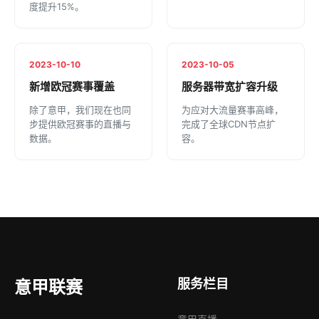
度提升15%。
2023-10-10
2023-10-05
新增欧冠赛事覆盖
服务器带宽扩容升级
除了意甲，我们现在也同
为应对大流量赛事高峰，
步提供欧冠赛事的直播与
完成了全球CDN节点扩
数据。
容。
服务栏目
意甲联赛