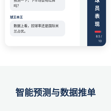
球
预测一下，下半场会有红牌
吗？
员
表
球王本王
现
数据上看，控球率还是国际米
兰占优。
8.5 /
10
国
际
米
兰
球
智能预测与数据推单
员
表
现