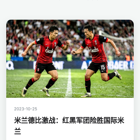
2023-10-25
米兰德比激战：红黑军团险胜国际米
兰